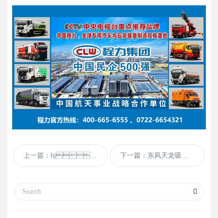
上一篇：hjc888黄金城威东风大多利卡D9吸污车
下一篇：东风天龙吸污车