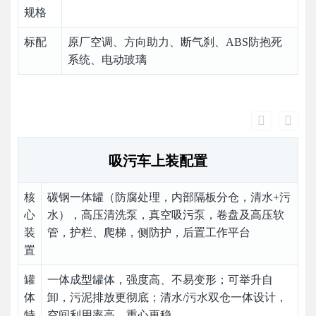
规格
标配
原厂空调、方向助力、断气刹、ABS防抱死
系统、电动玻璃
吸污车上装配置
核
碳钢一体罐（防腐处理，内部隔板分仓，清水+污
心
水），高压清洗泵，真空吸污泵，卷盘及高压软
装
管，护栏、爬梯，侧防护，后置工作平台
置
罐
一体成型罐体，强度高、不易变形；可举升自
体
卸，污泥排放更彻底；清水/污水双仓一体设计，
特
空间利用率高，重心更稳