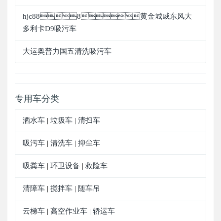
hjc888黄金城威东风大
多利卡D9吸污车
大运奥普力国五清洗吸污车
专用车分类
洒水车
垃圾车
清扫车
|
|
吸污车
清洗车
抑尘车
|
|
吸粪车
环卫设备
救险车
|
|
清障车
搅拌车
随车吊
|
|
云梯车
高空作业车
轿运车
|
|