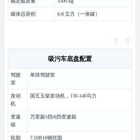
额定载质量
3500 kg
罐体总容积
6-8 立方（一体罐）
吸污车底盘配置
驾驶
单排驾驶室
室
发动
国五玉柴发动机，130-140马力
机
变速
万里扬5挡/6挡变速箱
箱
轮胎
7.50R16钢丝胎