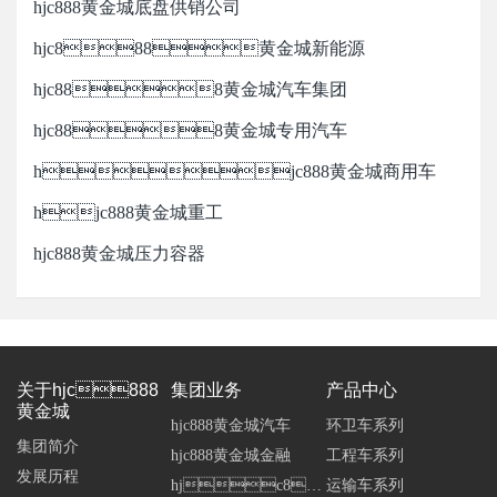
hjc888黄金城底盘供销公司
hjc888黄金城新能源
hjc888黄金城汽车集团
hjc888黄金城专用汽车
hjc888黄金城商用车
hjc888黄金城重工
hjc888黄金城压力容器
关于hjc888
集团业务
产品中心
黄金城
hjc888黄金城汽车
环卫车系列
集团简介
hjc888黄金城金融
工程车系列
发展历程
hjc888黄金城教育
运输车系列