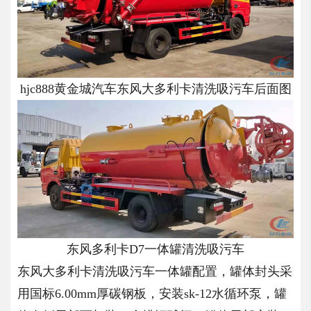
hjc888黄金城汽车东风大多利卡清洗吸污车后面图
东风多利卡D7一体罐清洗吸污车
东风大多利卡清洗吸污车一体罐配置，罐体封头采
用国标6.00mm厚碳钢板，安装sk-12水循环泵，罐