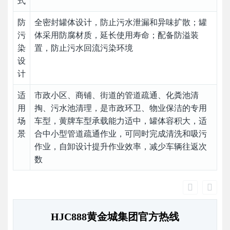
式
防
全密封罐体设计，防止污水泄漏和异味扩散；罐
污
体采用防腐材质，延长使用寿命；配备防溢装
染
置，防止污水回流污染环境
设
计
适
市政小区、商铺、街道的管道疏通、化粪池清
用
掏、污水池清理，是市政环卫、物业保洁的专用
场
车型，黄牌车型承载能力适中，罐体容积大，适
景
合中小型管道疏通作业，可同时完成清洗和吸污
作业，自卸设计提升作业效率，减少车辆往返次
数
HJC888黄金城集团官方热线