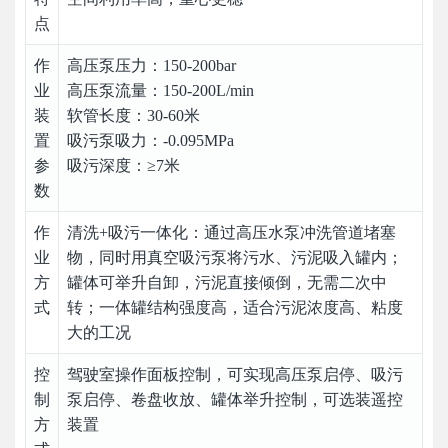
点
作
高压泵压力：150-200bar
业
高压泵流量：150-200L/min
装
软管长度：30-60米
置
吸污泵吸力：-0.095MPa
参
吸污深度：≥7米
数
作
清洗+吸污一体化：通过高压水泵冲洗管道堵塞
业
物，同时用真空吸污泵将污水、污泥吸入罐内；
方
罐体可举升自卸，污泥直接倾倒，无需二次中
式
转；一体罐结构强度高，适合污泥浓度高、粘度
大的工况
控
驾驶室操作面板控制，可实现高压泵启停、吸污
制
泵启停、卷盘收放、罐体举升控制，可选装遥控
方
装置