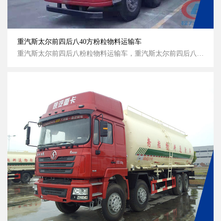
重汽斯太尔前四后八40方粉粒物料运输车
重汽斯太尔前四后八粉粒物料运输车，重汽斯太尔前四后八40方粉粒物料运输车，重汽斯太尔粉粒物料运输车，德国曼380马力，轴距1800+4600+1350，重汽12档，...