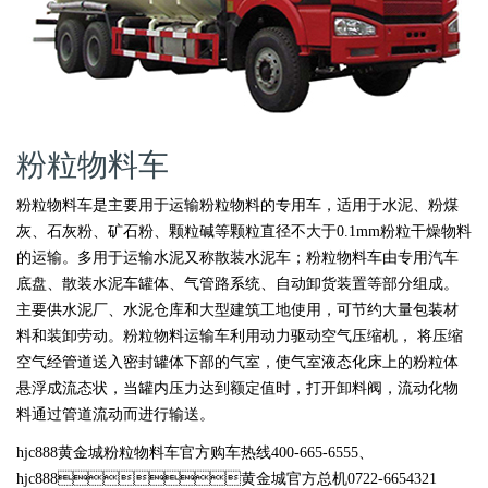
粉粒物料车
粉粒物料车
是主要用于运输粉粒物料的专用车，适用于水泥、粉煤
灰、石灰粉、矿石粉、颗粒碱等颗粒直径不大于0.1mm粉粒干燥物料
的运输。多用于运输水泥又称
散装水泥车
；粉粒物料车由专用汽车
底盘、散装水泥车罐体、气管路系统、自动卸货装置等部分组成。
主要供水泥厂、水泥仓库和大型建筑工地使用，可节约大量包装材
料和装卸劳动。
粉粒物料运输车
利用动力驱动空气压缩机， 将压缩
空气经管道送入密封罐体下部的气室，使气室液态化床上的粉粒体
悬浮成流态状，当罐内压力达到额定值时，打开卸料阀，流动化物
料通过管道流动而进行输送。
hjc888黄金城粉粒物料车官方购车热线400-665-6555、
hjc888黄金城官方总机0722-6654321