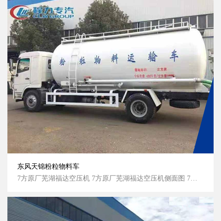
东风天锦粉粒物料车
7方原厂芜湖福达空压机 7方原厂芜湖福达空压机侧面图 7方原厂芜湖福达空压机侧面图 7方原厂芜湖福达空压机侧面图...