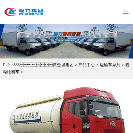
T
o
g
g
l
e
n
a
v
hjc888黄金城集团
>
产品中心
>
运输车系列
>
粉
i
粒物料车
>
g
a
t
i
o
n