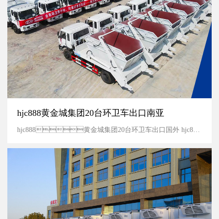
hjc888黄金城集团20台环卫车出口南亚
hjc888黄金城集团20台环卫车出口国外 hjc888黄金城集团20台环卫车出口南亚 hjc888黄金城集团20台环卫车出口国外，助力南亚经济繁荣。...