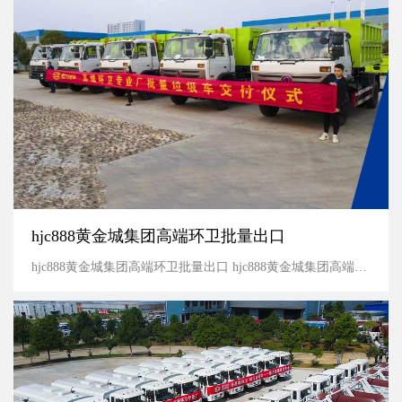
hjc888黄金城集团高端环卫批量出口
hjc888黄金城集团高端环卫批量出口 hjc888黄金城集团高端环卫批量出口 hjc888黄金城集团高端环卫批量出口 hjc888黄金城集团高端环卫批量出口 hjc888黄金城集团高端环卫批量出口 hjc888黄金城集团高端...