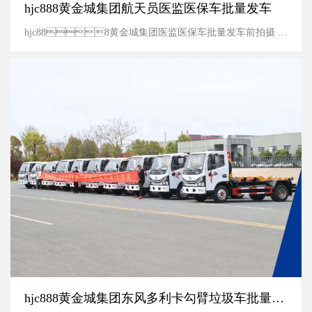
hjc888黄金城集团航天员医监医保车批量发车
hjc888黄金城集团医监医保车批量发车前拍摄 hjc888黄金城航天医监医保车厂区拍摄 航天医保车高清照片 医监医保车高清照片 医监医保车，是航天员落地后提供地面保障的...
hjc888黄金城集团东风多利卡勾臂垃圾车批量发车