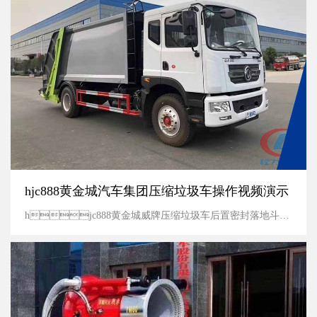
hjc888黄金城汽车集团压缩垃圾车操作视频演示
hjc888黄金城威牌压缩垃圾车后置密封落地斗操作演示，压缩垃圾车后填充器刮板操作视频。...