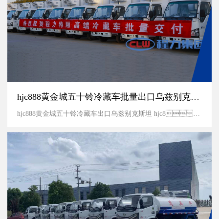
hjc888黄金城五十铃冷藏车批量出口乌兹别克斯坦
hjc888黄金城五十铃冷藏车出口乌兹别克斯坦 hjc888黄金城五十铃冷藏车助力乌兹别克斯坦菜蓝子工程 hjc888黄金城五十铃冷藏车出口乌兹别克斯坦 hjc888黄金城五十铃冷藏车底盘配置：采...