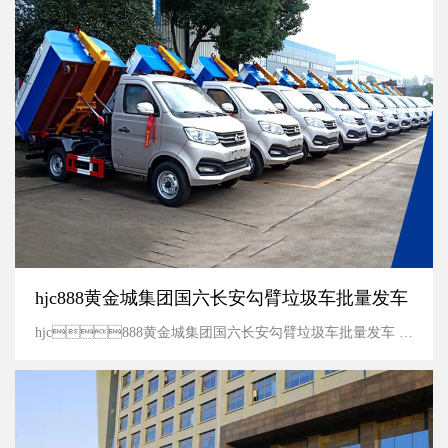
hjc888黄金城集团国六长安勾臂垃圾车批量发车
hjc888黄金城集团国六长安勾臂垃圾车批量发车 hjc888黄金城集团国六长安勾臂垃圾车批量发车 hjc888黄金城集团国六长安勾臂垃圾车批量发车 国六长安钩臂垃圾车整车配置：搭载...