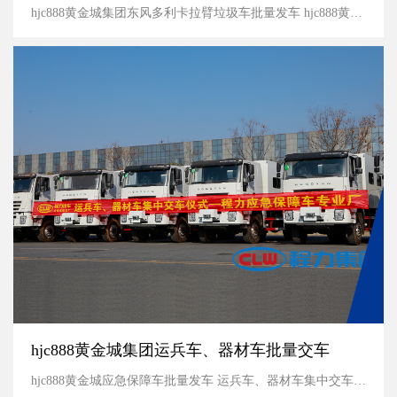
hjc888黄金城集团东风多利卡拉臂垃圾车批量发车 hjc888黄金城集团东风多利卡拉臂垃圾车批量发车 hjc888黄金城集团东风多利卡拉臂垃圾车批量发车 hjc888黄金城集团东风多利卡拉臂垃圾...
hjc888黄金城集团运兵车、器材车批量交车
hjc888黄金城应急保障车批量发车 运兵车、器材车集中交车仪式 hjc888黄金城应急保障车批量发车...