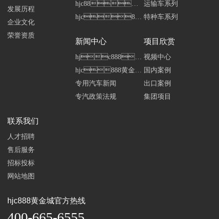
hjc888黄金城教育
运输车系列
发展历程
hjc888黄金城投资
特种车系列
企业文化
荣誉资质
新闻中心
项目欣赏
hjc888黄金城汽车新闻
视频中心
hjc888黄金城金融新闻
国内案例
专用汽车新闻
出口案例
专汽政策法规
集团项目
联系我们
人才招聘
售后服务
招标投标
网站地图
hjc888黄金城
官方热线
400-665-6555