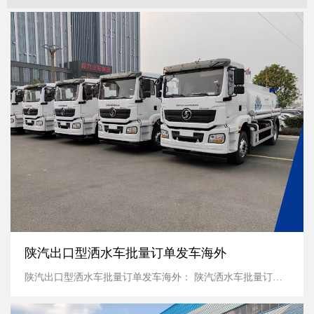
陕汽出口型洒水车批量订单发车海外
陕汽出口型洒水车批量订单发车海外： 陕汽洒水车批量订单出口，陕汽15方出口洒水车 陕汽SHACMAN单桥洒水车外贸订单 陕汽后双桥20方洒水车出口订单整装...