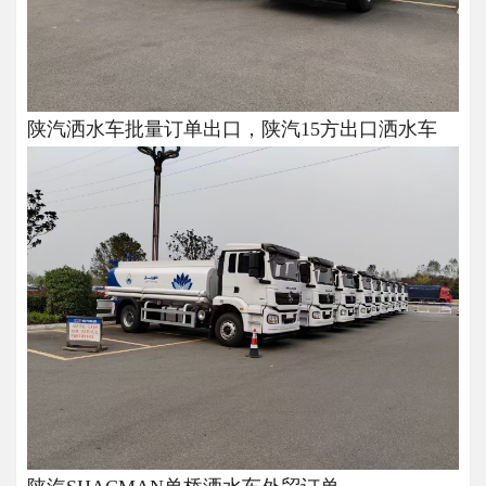
陕汽洒水车批量订单出口，陕汽15方出口洒水车