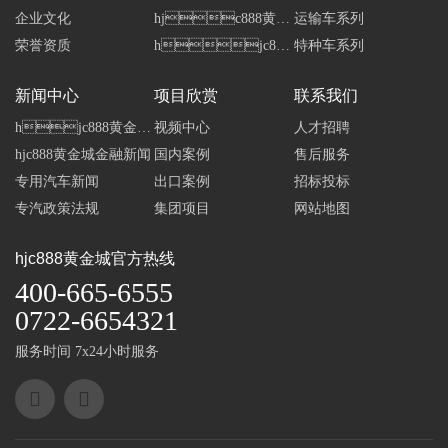
企业文化
hjc888黄金城教育
运输车系列
荣誉资质
hjc888黄金城投资
特种车系列
新闻中心
项目欣赏
联系我们
hjc888黄金城汽车新闻
视频中心
人才招聘
hjc888黄金城金融新闻
国内案例
售后服务
专用汽车新闻
出口案例
招标投标
专汽政策法规
集团项目
网站地图
hjc888黄金城
官方热线
400-665-6555
0722-6654321
服务时间 7x24小时服务