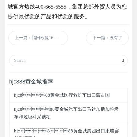
城官方热线400-665-6555，集团总部外贸人员为您
提供最优质的产品和优质的服务。
上一篇：福田欧曼16立方出口压缩垃圾车批量发车
下一篇：没有了
hjc888黄金城推荐
hjc888黄金城医疗救护车出口蒙古国
hjc888黄金城汽车出口马达加斯加垃圾
车和垃圾斗采购项
hjc888黄金城集团出口柬埔寨