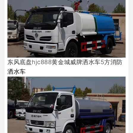
东风底盘hjc888黄金城威牌洒水车5方
消防
洒水车