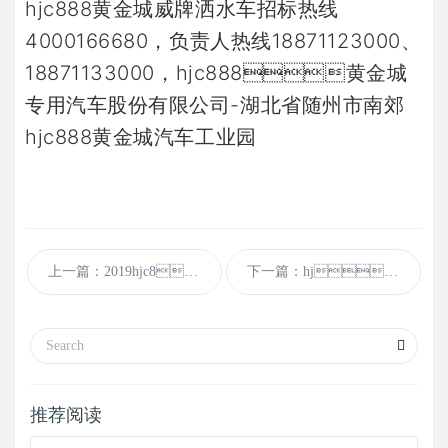
hjc888黄金城威牌洒水车招标热线
4000166680，负责人热线18871123000、
18871133000，hjc888黄金城
专用汽车股份有限公司-湖北省随州市南郊
hjc888黄金城汽车工业园
上一篇：2019hjc888黄金城商用车轻卡,中卡,重卡相继投产
下一篇：hjc888黄金城城市护栏清洗车,东风多利卡护栏清洗车价格
推荐阅读