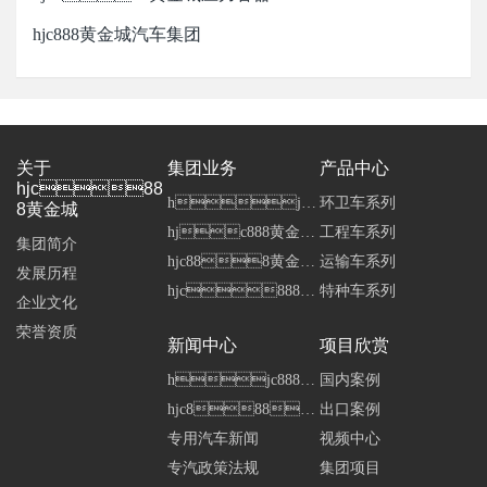
hjc888黄金城汽车集团
关于
集团业务
产品中心
hjc88
hjc888黄金城汽车
环卫车系列
8黄金城
hjc888黄金城金融
工程车系列
集团简介
hjc888黄金城教育
运输车系列
发展历程
hjc888黄金城投资
特种车系列
企业文化
荣誉资质
新闻中心
项目欣赏
hjc888黄金城汽车新闻
国内案例
hjc888黄金城金融新闻
出口案例
专用汽车新闻
视频中心
专汽政策法规
集团项目