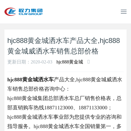
T
o
g
g
l
hjc888黄金城洒水车产品大全,hjc888
e
黄金城威洒水车销售总部价格
n
a
更新日期：2020-02-03
hjc888黄金城
v
i
g
hjc888黄金城洒水车
产品大全,hjc888黄金城威洒水
a
车销售总部价格咨询中心：
t
i
hjc888黄金城集团总部洒水车总厂销售价格表，总
o
部直销购车热线18871123000、18871133000；
n
hjc888黄金城洒水车事业部为您提供专业的咨询和
指导服务。hjc888黄金城洒水车全国销量第一，多