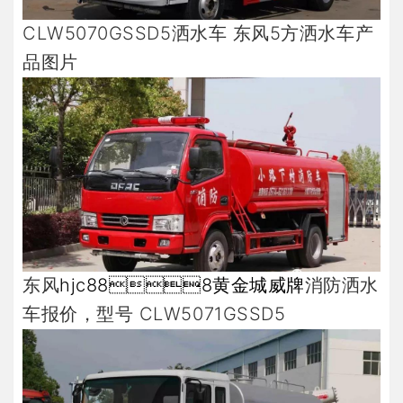
CLW5070GSSD5洒水车 东风5方洒水车产
品图片
东风
hjc888黄金城威牌
消防洒水
车报价，型号
CLW5071GSSD5