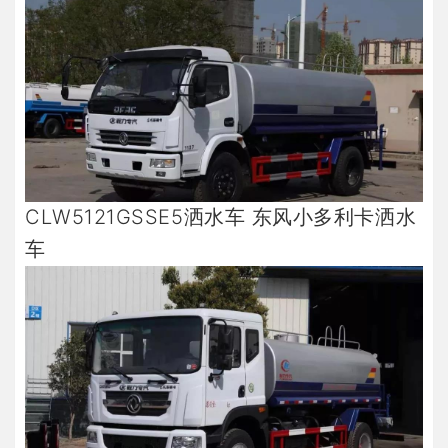
CLW5121GSSE5洒水车 东风小多利卡洒水
车