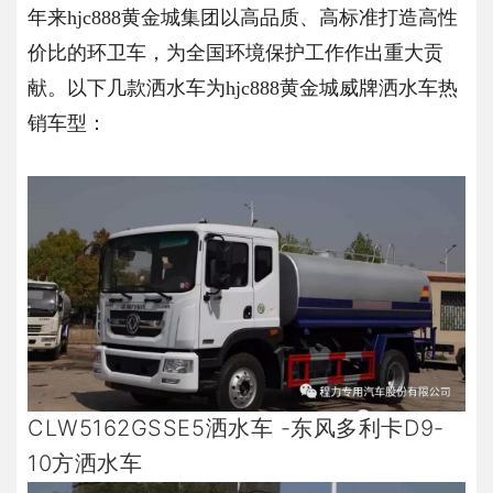
年来hjc888黄金城集团以高品质、高标准打造高性
价比的环卫车，为全国环境保护工作作出重大贡
献。以下几款洒水车为hjc888黄金城威牌洒水车热
销车型：
CLW5162GSSE5洒水车 -东风多利卡D9-
10方洒水车