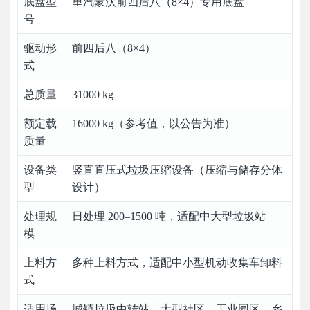
底盘型
重汽豪沃前四后八（8×4）专用底盘
号
驱动形
前四后八（8×4）
式
总质量
31000 kg
额定载
16000 kg（参考值，以公告为准）
质量
设备类
竖直直压式垃圾压缩设备（压缩与储存分体
型
设计）
处理规
日处理 200–1500 吨，适配中大型垃圾站
模
上料方
多种上料方式，适配中小型机动收集车卸料
式
适用场
城镇垃圾中转站、大型社区、工业园区、乡