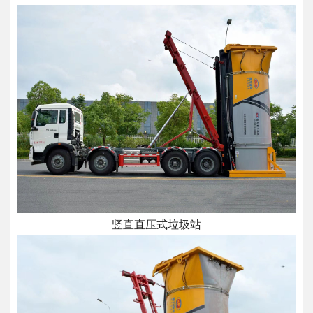
竖直直压式垃圾站