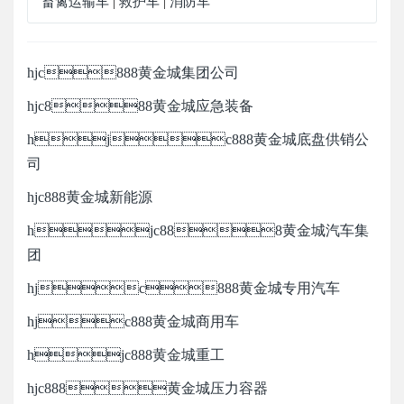
畜禽运输车
救护车
消防车
|
|
hjc888黄金城集团公司
hjc888黄金城应急装备
hjc888黄金城底盘供销公
司
hjc888黄金城新能源
hjc888黄金城汽车集
团
hjc888黄金城专用汽车
hjc888黄金城商用车
hjc888黄金城重工
hjc888黄金城压力容器