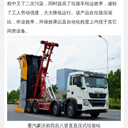
程中又了二次污染，同时提高了垃圾车转运效率，减轻
了工人劳动强度，大大降低运行。该产品在垃圾压缩
比，作业效率，环保效果以及自动化程度上均优于其它
同类设备。
重汽豪沃前四后八竖直直压式垃圾站