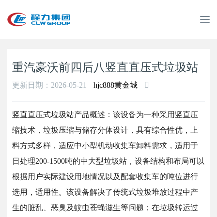
T
o
g
g
l
重汽豪沃前四后八竖直直压式垃圾站
e
n
更新日期：2026-05-21
hjc888黄金城
a
v
竖直直压式垃圾站产品概述：该设备为一种采用竖直压
i
g
缩技术，垃圾压缩与储存分体设计，具有综合性优，上
a
料方式多样，适应中小型机动收集车卸料需求，适用于
t
i
日处理200-1500吨的中大型垃圾站，设备结构和布局可以
o
根据用户实际建设用地情况以及配套收集车的吨位进行
n
选用，适用性。该设备解决了传统式垃圾堆放过程中产
生的脏乱、恶臭及蚊虫苍蝇滋生等问题；在垃圾转运过